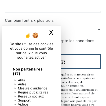
Combien font six plus trois
X
Masquer le ban
En cochant cette case, j'accepte les conditions
Ce site utilise des cookies
particulières ci-dessous **
et vous donne le contrôle
sur ceux que vous
souhaitez activer
ENVOYER
Nos partenaires
(17)
** Les données personnelles communiquées sont nécessaires
aux fins de vous contacter. Elles sont destinées à l'entreprise et
APIs
ses sous-traitants. Vous disposez de droits d’accès, de
Autre
rectification, d’effacement, de portabilité, de limitation,
Mesure d'audience
d’opposition, de retrait de votre consentement à tout moment et
Régies publicitaires
du droit d’introduire une réclamation auprès d’une autorité de
Réseaux sociaux
contrôle, ainsi que d’organiser le sort de vos données post-
Support
mortem. Vous pouvez exercer ces droits par voie postale ou par
Vidéos
courrier électronique. Un justificatif d'identité pourra vous être