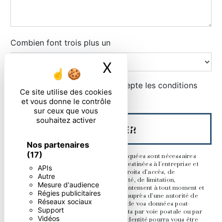
Combien font trois plus un
X
Masquer le ban
En cochant cette case, j'accepte les conditions
Ce site utilise des cookies
particulières ci-dessous **
et vous donne le contrôle
sur ceux que vous
souhaitez activer
ENVOYER
Nos partenaires
(17)
** Les données personnelles communiquées sont nécessaires
aux fins de vous contacter. Elles sont destinées à l'entreprise et
APIs
ses sous-traitants. Vous disposez de droits d’accès, de
Autre
rectification, d’effacement, de portabilité, de limitation,
Mesure d'audience
d’opposition, de retrait de votre consentement à tout moment et
Régies publicitaires
du droit d’introduire une réclamation auprès d’une autorité de
Réseaux sociaux
contrôle, ainsi que d’organiser le sort de vos données post-
Support
mortem. Vous pouvez exercer ces droits par voie postale ou par
Vidéos
courrier électronique. Un justificatif d'identité pourra vous être