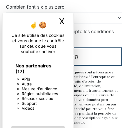
Combien font six plus zero
X
Masquer le ban
En cochant cette case, j'accepte les conditions
Ce site utilise des cookies
particulières ci-dessous **
et vous donne le contrôle
sur ceux que vous
souhaitez activer
ENVOYER
Nos partenaires
(17)
** Les données personnelles communiquées sont nécessaires
aux fins de vous contacter. Elles sont destinées à l'entreprise et
APIs
ses sous-traitants. Vous disposez de droits d’accès, de
Autre
rectification, d’effacement, de portabilité, de limitation,
Mesure d'audience
d’opposition, de retrait de votre consentement à tout moment et
Régies publicitaires
du droit d’introduire une réclamation auprès d’une autorité de
Réseaux sociaux
contrôle, ainsi que d’organiser le sort de vos données post-
Support
mortem. Vous pouvez exercer ces droits par voie postale ou par
Vidéos
courrier électronique. Un justificatif d'identité pourra vous être
demandé. Nous conservons vos données pendant la période de
prise de contact puis pendant la durée de prescription légale aux
fins probatoire et de gestion des contentieux.