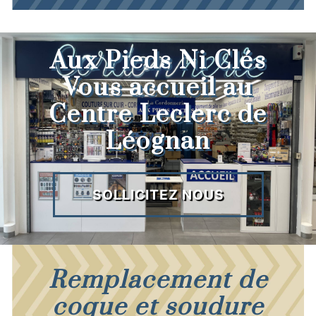
Aux Pieds Ni Clés
Vous accueil au
Centre Leclerc de
Léognan
SOLLICITEZ NOUS
Remplacement de
coque et soudure