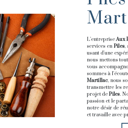
Mart
L’entreprise
Aux P
services en
Piles
,
usant d’une expéri
nous mettons tout
vous accompagnon
sommes à l’écoute
Martillac
, nous s
transmettre les r
projet de
Piles
. N
passion et le par
notre désir de réu
et travaille avec 