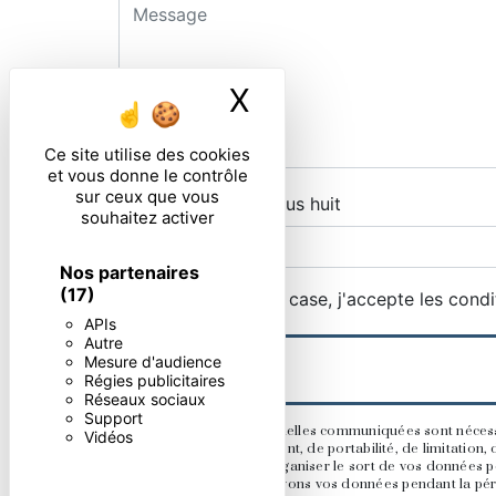
X
Masquer le ban
Ce site utilise des cookies
et vous donne le contrôle
sur ceux que vous
Combien font dix plus huit
souhaitez activer
Nos partenaires
(17)
En cochant cette case, j'accepte les condi
APIs
Autre
Mesure d'audience
Régies publicitaires
Réseaux sociaux
Support
** Les données personnelles communiquées sont nécessaire
Vidéos
rectification, d’effacement, de portabilité, de limitatio
contrôle, ainsi que d’organiser le sort de vos données p
demandé. Nous conservons vos données pendant la périod