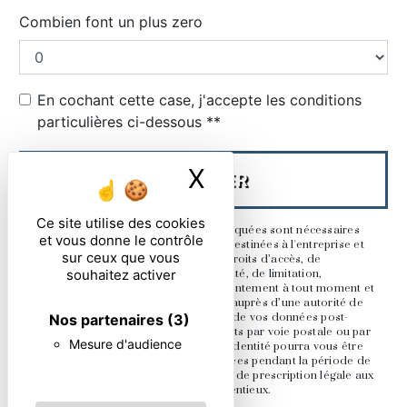
Combien font un plus zero
En cochant cette case, j'accepte les conditions
particulières ci-dessous **
X
Masquer le ban
ENVOYER
Ce site utilise des cookies
** Les données personnelles communiquées sont nécessaires
et vous donne le contrôle
aux fins de vous contacter. Elles sont destinées à l'entreprise et
sur ceux que vous
ses sous-traitants. Vous disposez de droits d’accès, de
souhaitez activer
rectification, d’effacement, de portabilité, de limitation,
d’opposition, de retrait de votre consentement à tout moment et
du droit d’introduire une réclamation auprès d’une autorité de
Nos partenaires
(3)
contrôle, ainsi que d’organiser le sort de vos données post-
mortem. Vous pouvez exercer ces droits par voie postale ou par
Mesure d'audience
courrier électronique. Un justificatif d'identité pourra vous être
demandé. Nous conservons vos données pendant la période de
prise de contact puis pendant la durée de prescription légale aux
fins probatoire et de gestion des contentieux.