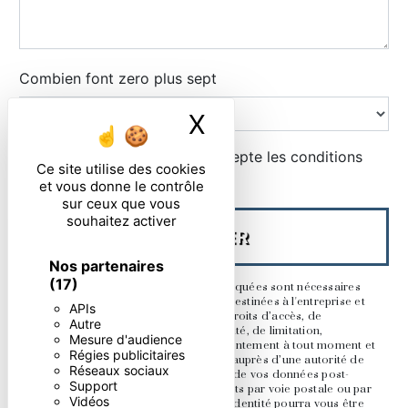
Combien font zero plus sept
X
Masquer le ban
En cochant cette case, j'accepte les conditions
Ce site utilise des cookies
particulières ci-dessous **
et vous donne le contrôle
sur ceux que vous
souhaitez activer
ENVOYER
Nos partenaires
(17)
** Les données personnelles communiquées sont nécessaires
aux fins de vous contacter. Elles sont destinées à l'entreprise et
APIs
ses sous-traitants. Vous disposez de droits d’accès, de
Autre
rectification, d’effacement, de portabilité, de limitation,
Mesure d'audience
d’opposition, de retrait de votre consentement à tout moment et
Régies publicitaires
du droit d’introduire une réclamation auprès d’une autorité de
Réseaux sociaux
contrôle, ainsi que d’organiser le sort de vos données post-
Support
mortem. Vous pouvez exercer ces droits par voie postale ou par
Vidéos
courrier électronique. Un justificatif d'identité pourra vous être