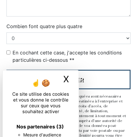
Combien font quatre plus quatre
En cochant cette case, j'accepte les conditions
particulières ci-dessous **
X
Masquer le ban
ENVOYER
Ce site utilise des cookies
** Les données personnelles communiquées sont nécessaires
et vous donne le contrôle
aux fins de vous contacter. Elles sont destinées à l'entreprise et
sur ceux que vous
ses sous-traitants. Vous disposez de droits d’accès, de
souhaitez activer
rectification, d’effacement, de portabilité, de limitation,
d’opposition, de retrait de votre consentement à tout moment et
du droit d’introduire une réclamation auprès d’une autorité de
Nos partenaires
(3)
contrôle, ainsi que d’organiser le sort de vos données post-
mortem. Vous pouvez exercer ces droits par voie postale ou par
Mesure d'audience
courrier électronique. Un justificatif d'identité pourra vous être