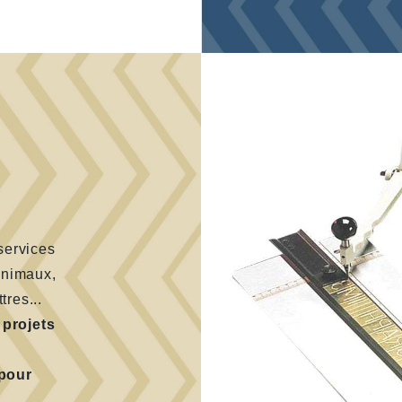
deau des cookies
services
animaux,
tres...
s
projets
pour
.