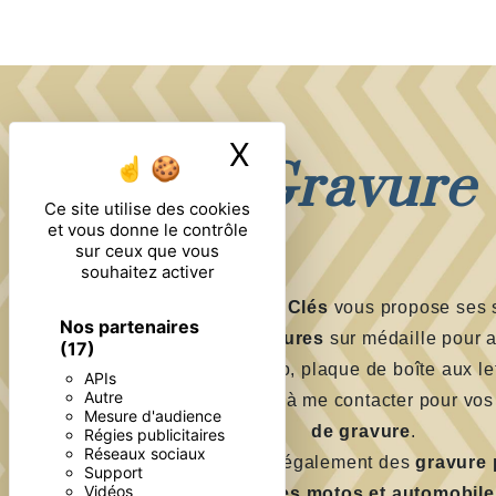
X
Masquer le ban
Gravure
Ce site utilise des cookies
et vous donne le contrôle
sur ceux que vous
souhaitez activer
Aux Pieds Ni Clés
vous propose ses 
Nos partenaires
pour vos
gravures
sur médaille pour 
(17)
plaques vélo, plaque de boîte aux let
APIs
Autre
N'hésitez pas à me contacter pour vo
Mesure d'audience
de gravure
.
Régies publicitaires
Réseaux sociaux
Je réalise également des
gravure 
Support
Vidéos
plaques motos et automobile