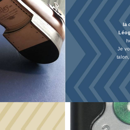
la
Léo
h
Je v
talon,