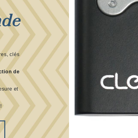
nde
res, clés
…
ction de
esure et
!