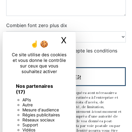
Combien font zero plus dix
X
Masquer le ban
En cochant cette case, j'accepte les conditions
Ce site utilise des cookies
particulières ci-dessous **
et vous donne le contrôle
sur ceux que vous
souhaitez activer
ENVOYER
Nos partenaires
(17)
** Les données personnelles communiquées sont nécessaires
aux fins de vous contacter. Elles sont destinées à l'entreprise et
APIs
ses sous-traitants. Vous disposez de droits d’accès, de
Autre
rectification, d’effacement, de portabilité, de limitation,
Mesure d'audience
d’opposition, de retrait de votre consentement à tout moment et
Régies publicitaires
du droit d’introduire une réclamation auprès d’une autorité de
Réseaux sociaux
contrôle, ainsi que d’organiser le sort de vos données post-
Support
mortem. Vous pouvez exercer ces droits par voie postale ou par
Vidéos
courrier électronique. Un justificatif d'identité pourra vous être